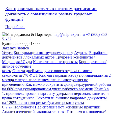
Как правильно назвать в штатном расписании
должность с совмещением разных трудовых
функций
Подробнее
mip@mip-expert.ru
+7 (800) 350-
51-32
Будни: с 9:00 до 18:00
Заказать звонок
Консультации по трудовому праву
Аудиты
Разработка
Услуги
документов / локальных актов
Трудовые конфликты /
Медиация / Суды
Консалтинговые проекты
Корпоративное/
личное обучение
Оплата дней междувахтового отдыха помогла
Кейсы
сэкономить 7% ФОТ
Как мы закрыли квоту по инвалидам за 2
месяца с перевыполнением плана: инструкция по
применению
Как можно сократить фонд сверхурочной работы
на 60% при суммированном учете рабочего времени
Кейс 3 в
1: проиндексировали зарплату, удержали персонал, защитили
права сотрудников
Сократили лишние кадровые документы
на 120% и снизили риски бухгалтерского учета
Полезности
Нас спрашивают
Успешные практики
Статьи
Анализ изменений законодательства
Готовимся к проверке/