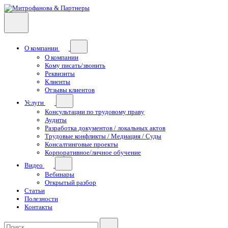
О компании
О компании
Кому писать/звонить
Реквизиты
Клиенты
Отзывы клиентов
Услуги
Консультации по трудовому праву
Аудиты
Разработка документов / локальных актов
Трудовые конфликты / Медиация / Суды
Консалтинговые проекты
Корпоративное/личное обучение
Видео
Вебинары
Открытый разбор
Статьи
Полезности
Контакты