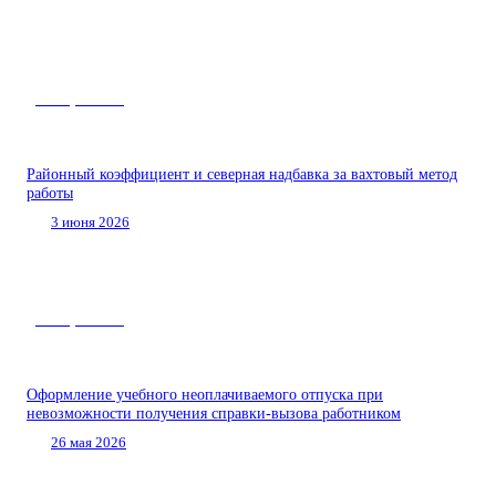
Нас спрашивают
Районный коэффициент и северная надбавка за вахтовый метод
работы
3 июня 2026
Нас спрашивают
Оформление учебного неоплачиваемого отпуска при
невозможности получения справки-вызова работником
26 мая 2026