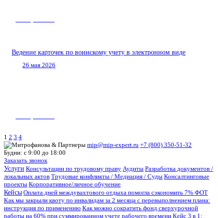
Нас спрашивают
Ведение карточек по воинскому учету в электронном виде
26 мая 2026
Нас спрашивают
1
2
3
4
mip@mip-expert.ru
+7 (800) 350-51-32
Будни: с 9:00 до 18:00
Заказать звонок
Услуги
Консультации по трудовому праву
Аудиты
Разработка документов /
локальных актов
Трудовые конфликты / Медиация / Суды
Консалтинговые
проекты
Корпоративное/личное обучение
Кейсы
Оплата дней междувахтового отдыха помогла сэкономить 7% ФОТ
Как мы закрыли квоту по инвалидам за 2 месяца с перевыполнением плана:
инструкция по применению
Как можно сократить фонд сверхурочной
работы на 60% при суммированном учете рабочего времени
Кейс 3 в 1: