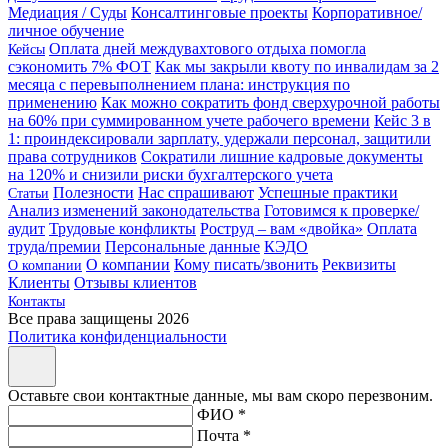
Медиация / Суды
Консалтинговые проекты
Корпоративное/
личное обучение
Оплата дней междувахтового отдыха помогла
Кейсы
сэкономить 7% ФОТ
Как мы закрыли квоту по инвалидам за 2
месяца с перевыполнением плана: инструкция по
применению
Как можно сократить фонд сверхурочной работы
на 60% при суммированном учете рабочего времени
Кейс 3 в
1: проиндексировали зарплату, удержали персонал, защитили
права сотрудников
Сократили лишние кадровые документы
на 120% и снизили риски бухгалтерского учета
Полезности
Нас спрашивают
Успешные практики
Статьи
Анализ изменений законодательства
Готовимся к проверке/
аудит
Трудовые конфликты
Роструд – вам «двойка»
Оплата
труда/премии
Персональные данные
КЭДО
О компании
Кому писать/звонить
Реквизиты
О компании
Клиенты
Отзывы клиентов
Контакты
Все права защищены 2026
Политика конфиденциальности
Оставьте свои контактные данные, мы вам скоро перезвоним.
ФИО *
Почта *