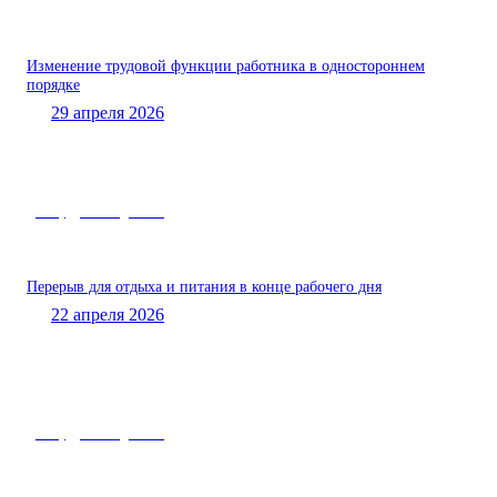
Изменение трудовой функции работника в одностороннем
порядке
29 апреля 2026
Роструд – вам «двойка»
Перерыв для отдыха и питания в конце рабочего дня
22 апреля 2026
Роструд – вам «двойка»