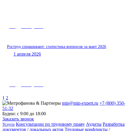
Роструд – вам «двойка»
Роструд спрашивают: статистика вопросов за март 2026
1 апреля 2026
Роструд – вам «двойка»
1
2
mip@mip-expert.ru
+7 (800) 350-
51-32
Будни: с 9:00 до 18:00
Заказать звонок
Консультации по трудовому праву
Аудиты
Разработка
Услуги
документов / локальных актов
Трудовые конфликты /