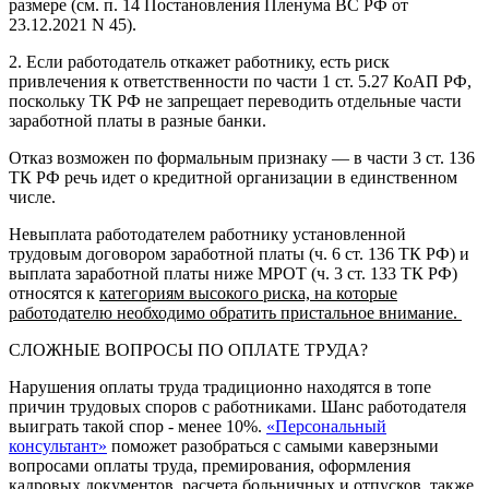
размере (см. п. 14 Постановления Пленума ВС РФ от
23.12.2021 N 45).
2. Если работодатель откажет работнику, есть риск
привлечения к ответственности по части 1 ст. 5.27 КоАП РФ,
поскольку ТК РФ не запрещает переводить отдельные части
заработной платы в разные банки.
Отказ возможен по формальным признаку — в части 3 ст. 136
ТК РФ речь идет о кредитной организации в единственном
числе.
Невыплата работодателем работнику установленной
трудовым договором заработной платы (ч. 6 ст. 136 ТК РФ) и
выплата заработной платы ниже МРОТ (ч. 3 ст. 133 ТК РФ)
относятся к
категориям высокого риска, на которые
работодателю необходимо обратить пристальное внимание.
СЛОЖНЫЕ ВОПРОСЫ ПО ОПЛАТЕ ТРУДА?
Нарушения оплаты труда традиционно находятся в топе
причин трудовых споров с работниками. Шанс работодателя
выиграть такой спор - менее 10%.
«Персональный
консультант»
поможет разобраться с самыми каверзными
вопросами оплаты труда, премирования, оформления
кадровых документов, расчета больничных и отпусков, также