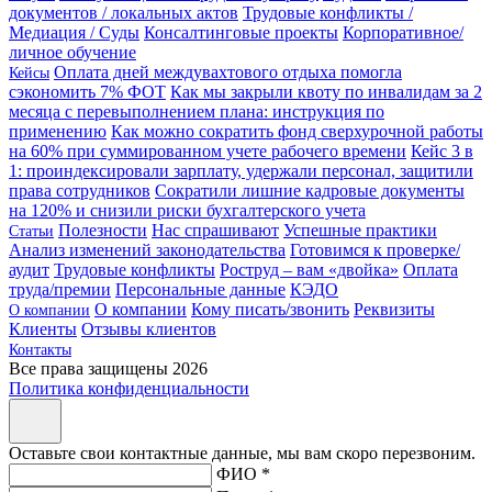
документов / локальных актов
Трудовые конфликты /
Медиация / Суды
Консалтинговые проекты
Корпоративное/
личное обучение
Оплата дней междувахтового отдыха помогла
Кейсы
сэкономить 7% ФОТ
Как мы закрыли квоту по инвалидам за 2
месяца с перевыполнением плана: инструкция по
применению
Как можно сократить фонд сверхурочной работы
на 60% при суммированном учете рабочего времени
Кейс 3 в
1: проиндексировали зарплату, удержали персонал, защитили
права сотрудников
Сократили лишние кадровые документы
на 120% и снизили риски бухгалтерского учета
Полезности
Нас спрашивают
Успешные практики
Статьи
Анализ изменений законодательства
Готовимся к проверке/
аудит
Трудовые конфликты
Роструд – вам «двойка»
Оплата
труда/премии
Персональные данные
КЭДО
О компании
Кому писать/звонить
Реквизиты
О компании
Клиенты
Отзывы клиентов
Контакты
Все права защищены 2026
Политика конфиденциальности
Оставьте свои контактные данные, мы вам скоро перезвоним.
ФИО *