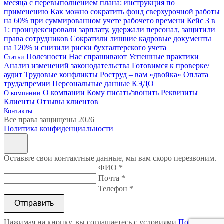
месяца с перевыполнением плана: инструкция по
применению
Как можно сократить фонд сверхурочной работы
на 60% при суммированном учете рабочего времени
Кейс 3 в
1: проиндексировали зарплату, удержали персонал, защитили
права сотрудников
Сократили лишние кадровые документы
на 120% и снизили риски бухгалтерского учета
Полезности
Нас спрашивают
Успешные практики
Статьи
Анализ изменений законодательства
Готовимся к проверке/
аудит
Трудовые конфликты
Роструд – вам «двойка»
Оплата
труда/премии
Персональные данные
КЭДО
О компании
Кому писать/звонить
Реквизиты
О компании
Клиенты
Отзывы клиентов
Контакты
Все права защищены 2026
Политика конфиденциальности
Оставьте свои контактные данные, мы вам скоро перезвоним.
ФИО *
Почта *
Телефон *
Нажимая на кнопку, вы соглашаетесь с условиями
Политики