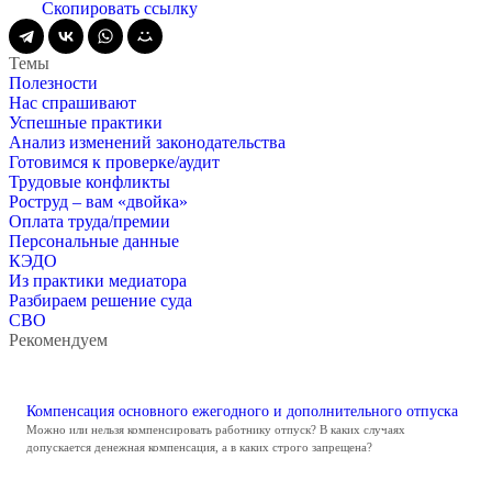
Скопировать ссылку
Темы
Полезности
Нас спрашивают
Успешные практики
Анализ изменений законодательства
Готовимся к проверке/аудит
Трудовые конфликты
Роструд – вам «двойка»
Оплата труда/премии
Персональные данные
КЭДО
Из практики медиатора
Разбираем решение суда
СВО
Рекомендуем
Компенсация основного ежегодного и дополнительного отпуска
Можно или нельзя компенсировать работнику отпуск? В каких случаях
допускается денежная компенсация, а в каких строго запрещена?