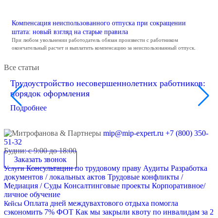
Компенсация неиспользованного отпуска при сокращении
штата: новый взгляд на старые правила
При любом увольнении работодатель обязан произвести с работником
окончательный расчет и выплатить компенсацию за неиспользованный отпуск.
Все статьи
Трудоустройство несовершеннолетних работников:
порядок оформления
Подробнее
mip@mip-expert.ru
+7 (800) 350-
51-32
Будни: с 9:00 до 18:00
Заказать звонок
Консультации по трудовому праву
Аудиты
Разработка
Услуги
документов / локальных актов
Трудовые конфликты /
Медиация / Суды
Консалтинговые проекты
Корпоративное/
личное обучение
Оплата дней междувахтового отдыха помогла
Кейсы
сэкономить 7% ФОТ
Как мы закрыли квоту по инвалидам за 2