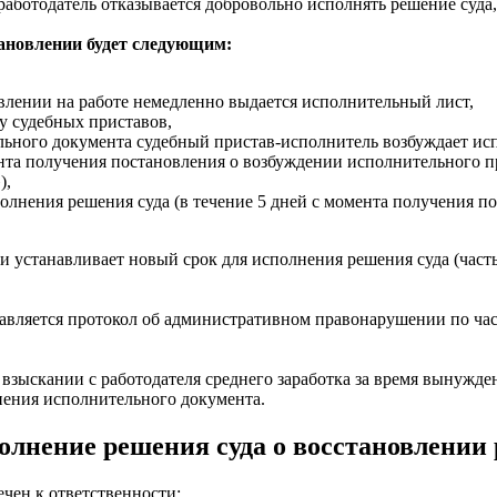
 работодатель отказывается добровольно исполнять решение суда
тановлении будет следующим:
влении на работе немедленно выдается исполнительный лист,
у судебных приставов,
льного документа судебный пристав-исполнитель возбуждает исп
та получения постановления о возбуждении исполнительного прои
),
полнения решения суда (в течение 5 дней с момента получения 
и устанавливает новый срок для исполнения решения суда (часть
авляется протокол об административном правонарушении по част
о взыскании с работодателя среднего заработка за время вынужде
нения исполнительного документа.
олнение решения суда о восстановлении 
чен к ответственности: