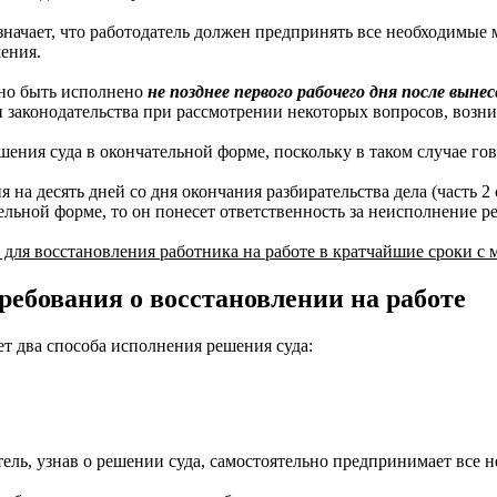
начает, что работодатель должен предпринять все необходимые 
шения.
жно быть исполнено
не позднее первого рабочего дня после выне
 законодательства при рассмотрении некоторых вопросов, возн
шения суда в окончательной форме, поскольку в таком случае г
на десять дней со дня окончания разбирательства дела (часть 2 
ельной форме, то он понесет ответственность за неисполнение р
 для восстановления работника на работе в кратчайшие сроки с
ебования о восстановлении на работе
т два способа исполнения решения суда:
тель, узнав о решении суда, самостоятельно предпринимает все 