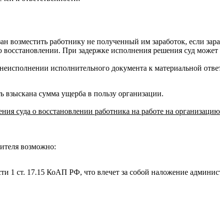
зан возместить работнику не полученный им заработок, если зараб
 восстановлении. При задержке исполнения решения суд может 
неисполнении исполнительного документа к материальной ответс
ть взыскана сумма ущерба в пользу организации.
ения суда о восстановлении работника на работе на организаци
нителя возможно:
ти 1 ст. 17.15 КоАП РФ, что влечет за собой наложение админи