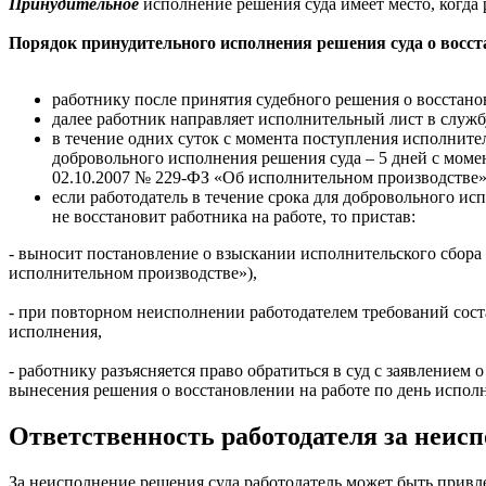
Принудительное
исполнение решения суда имеет место, когда
Порядок принудительного исполнения
решения суда о восс
работнику после принятия судебного решения о восстано
далее работник направляет исполнительный лист в служб
в течение одних суток с момента поступления исполните
добровольного исполнения решения суда – 5 дней с момен
02.10.2007 № 229-ФЗ «Об исполнительном производстве»
если работодатель в течение срока для добровольного ис
не восстановит работника на работе, то пристав:
- выносит постановление о взыскании исполнительского сбора 
исполнительном производстве»),
- при повторном неисполнении работодателем требований сост
исполнения,
- работнику разъясняется право обратиться в суд с заявлением 
вынесения решения о восстановлении на работе по день испол
Ответственность работодателя за неисп
За неисполнение решения суда работодатель может быть привле