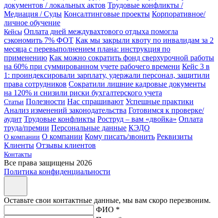
документов / локальных актов
Трудовые конфликты /
Медиация / Суды
Консалтинговые проекты
Корпоративное/
личное обучение
Оплата дней междувахтового отдыха помогла
Кейсы
сэкономить 7% ФОТ
Как мы закрыли квоту по инвалидам за 2
месяца с перевыполнением плана: инструкция по
применению
Как можно сократить фонд сверхурочной работы
на 60% при суммированном учете рабочего времени
Кейс 3 в
1: проиндексировали зарплату, удержали персонал, защитили
права сотрудников
Сократили лишние кадровые документы
на 120% и снизили риски бухгалтерского учета
Полезности
Нас спрашивают
Успешные практики
Статьи
Анализ изменений законодательства
Готовимся к проверке/
аудит
Трудовые конфликты
Роструд – вам «двойка»
Оплата
труда/премии
Персональные данные
КЭДО
О компании
Кому писать/звонить
Реквизиты
О компании
Клиенты
Отзывы клиентов
Контакты
Все права защищены 2026
Политика конфиденциальности
Оставьте свои контактные данные, мы вам скоро перезвоним.
ФИО *