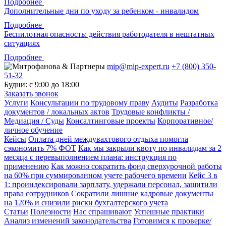
Подробнее
Дополнительные дни по уходу за ребенком - инвалидом
Подробнее
Беспилотная опасность: действия работодателя в нештатных
ситуациях
Подробнее
mip@mip-expert.ru
+7 (800) 350-
51-32
Будни: с 9:00 до 18:00
Заказать звонок
Услуги
Консультации по трудовому праву
Аудиты
Разработка
документов / локальных актов
Трудовые конфликты /
Медиация / Суды
Консалтинговые проекты
Корпоративное/
личное обучение
Кейсы
Оплата дней междувахтового отдыха помогла
сэкономить 7% ФОТ
Как мы закрыли квоту по инвалидам за 2
месяца с перевыполнением плана: инструкция по
применению
Как можно сократить фонд сверхурочной работы
на 60% при суммированном учете рабочего времени
Кейс 3 в
1: проиндексировали зарплату, удержали персонал, защитили
права сотрудников
Сократили лишние кадровые документы
на 120% и снизили риски бухгалтерского учета
Статьи
Полезности
Нас спрашивают
Успешные практики
Анализ изменений законодательства
Готовимся к проверке/