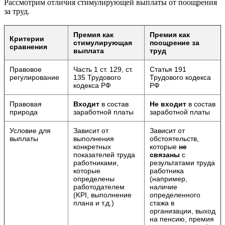
Рассмотрим отличия стимулирующей выплаты от поощрения
за труд.
Премия как
Премия как
Критерии
стимулирующая
поощрение за
сравнения
выплата
труд
Правовое
Часть 1 ст. 129, ст.
Статья 191
регулирование
135 Трудового
Трудового кодекса
кодекса РФ
РФ
Правовая
Входит
в состав
Не входит
в состав
природа
заработной платы
заработной платы
Условие для
Зависит от
Зависит от
выплаты
выполнения
обстоятельств,
конкретных
которые
не
показателей труда
связаны
с
работниками,
результатами труда
которые
работника
определены
(например,
работодателем
наличие
(KPI, выполнение
определенного
плана и т.д.)
стажа в
организации, выход
на пенсию, премия