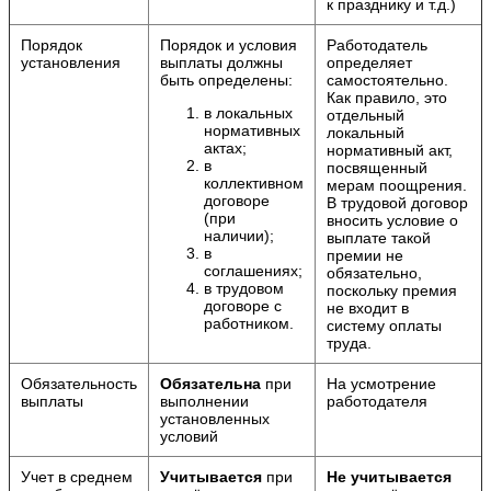
к празднику и т.д.)
Порядок
Порядок и условия
Работодатель
установления
выплаты должны
определяет
быть определены:
самостоятельно.
Как правило, это
в локальных
отдельный
нормативных
локальный
актах;
нормативный акт,
в
посвященный
коллективном
мерам поощрения.
договоре
В трудовой договор
(при
вносить условие о
наличии);
выплате такой
в
премии не
соглашениях;
обязательно,
в трудовом
поскольку премия
договоре с
не входит в
работником.
систему оплаты
труда.
Обязательность
Обязательна
при
На усмотрение
выплаты
выполнении
работодателя
установленных
условий
Учет в среднем
Учитывается
при
Не учитывается