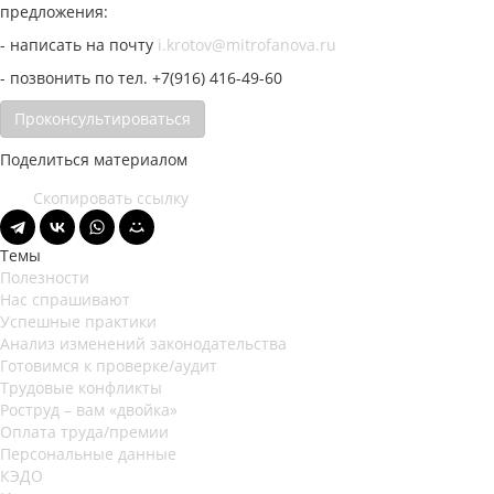
предложения:
- написать на почту
i.krotov@mitrofanova.ru
- позвонить по тел. +7(916) 416-49-60
Проконсультироваться
Поделиться материалом
Скопировать ссылку
Темы
Полезности
Нас спрашивают
Успешные практики
Анализ изменений законодательства
Готовимся к проверке/аудит
Трудовые конфликты
Роструд – вам «двойка»
Оплата труда/премии
Персональные данные
КЭДО