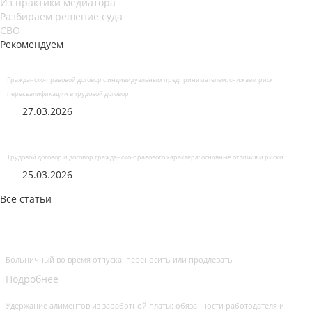
Из практики медиатора
Разбираем решение суда
СВО
Рекомендуем
Гражданско-правовой договор с индивидуальным предпринимателем: снижаем риск
переквалификации в трудовой договор
27.03.2026
Трудовой договор и договор гражданско-правового характера: основные отличия и риски
25.03.2026
Все статьи
Больничный во время отпуска: переносить или продлевать
Подробнее
Удержание алиментов из заработной платы: обязанности работодателя и