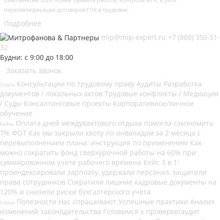
переквалификации договоров ГПХ в трудовые
Подробнее
mip@mip-expert.ru
+7 (800) 350-51-
32
Будни: с 9:00 до 18:00
Заказать звонок
Консультации по трудовому праву
Аудиты
Разработка
Услуги
документов / локальных актов
Трудовые конфликты / Медиация
/ Суды
Консалтинговые проекты
Корпоративное/личное
обучение
Оплата дней междувахтового отдыха помогла сэкономить
Кейсы
7% ФОТ
Как мы закрыли квоту по инвалидам за 2 месяца с
перевыполнением плана: инструкция по применению
Как
можно сократить фонд сверхурочной работы на 60% при
суммированном учете рабочего времени
Кейс 3 в 1:
проиндексировали зарплату, удержали персонал, защитили
права сотрудников
Сократили лишние кадровые документы на
120% и снизили риски бухгалтерского учета
Полезности
Нас спрашивают
Успешные практики
Анализ
Статьи
изменений законодательства
Готовимся к проверке/аудит