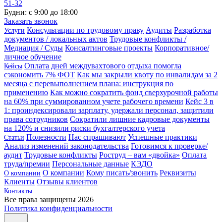
51-32
Будни: с 9:00 до 18:00
Заказать звонок
Консультации по трудовому праву
Аудиты
Разработка
Услуги
документов / локальных актов
Трудовые конфликты /
Медиация / Суды
Консалтинговые проекты
Корпоративное/
личное обучение
Оплата дней междувахтового отдыха помогла
Кейсы
сэкономить 7% ФОТ
Как мы закрыли квоту по инвалидам за 2
месяца с перевыполнением плана: инструкция по
применению
Как можно сократить фонд сверхурочной работы
на 60% при суммированном учете рабочего времени
Кейс 3 в
1: проиндексировали зарплату, удержали персонал, защитили
права сотрудников
Сократили лишние кадровые документы
на 120% и снизили риски бухгалтерского учета
Полезности
Нас спрашивают
Успешные практики
Статьи
Анализ изменений законодательства
Готовимся к проверке/
аудит
Трудовые конфликты
Роструд – вам «двойка»
Оплата
труда/премии
Персональные данные
КЭДО
О компании
Кому писать/звонить
Реквизиты
О компании
Клиенты
Отзывы клиентов
Контакты
Все права защищены 2026
Политика конфиденциальности