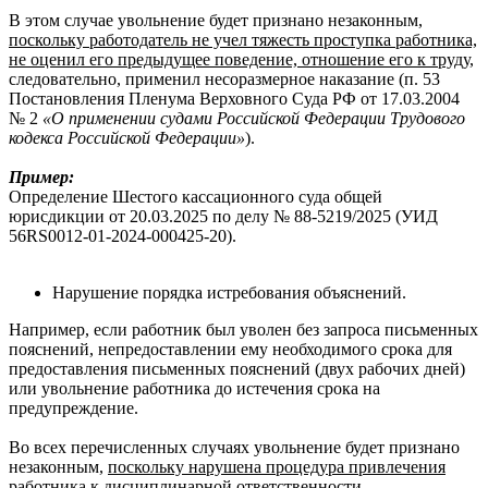
В этом случае увольнение будет признано незаконным,
поскольку работодатель не учел тяжесть проступка работника,
не оценил его предыдущее поведение, отношение его к труду
,
следовательно, применил несоразмерное наказание (п. 53
Постановления Пленума Верховного Суда РФ от 17.03.2004
№ 2
«О применении судами Российской Федерации Трудового
кодекса Российской Федерации»
).
Пример:
Определение Шестого кассационного суда общей
юрисдикции от 20.03.2025 по делу № 88-5219/2025 (УИД
56RS0012-01-2024-000425-20).
Нарушение порядка истребования объяснений.
Например, если работник был уволен без запроса письменных
пояснений, непредоставлении ему необходимого срока для
предоставления письменных пояснений (двух рабочих дней)
или увольнение работника до истечения срока на
предупреждение.
Во всех перечисленных случаях увольнение будет признано
незаконным,
поскольку нарушена процедура привлечения
работника к дисциплинарной ответственности.