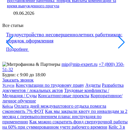
Восстановление работника: порядок выплаты компенсации за
время вынужденного прогула
09.06.2026
Все статьи
Трудоустройство несовершеннолетних работников:
порядок оформления
Подробнее
mip@mip-expert.ru
+7 (800) 350-
51-32
Будни: с 9:00 до 18:00
Заказать звонок
Консультации по трудовому праву
Аудиты
Разработка
Услуги
документов / локальных актов
Трудовые конфликты /
Медиация / Суды
Консалтинговые проекты
Корпоративное/
личное обучение
Оплата дней междувахтового отдыха помогла
Кейсы
сэкономить 7% ФОТ
Как мы закрыли квоту по инвалидам за 2
месяца с перевыполнением плана: инструкция по
применению
Как можно сократить фонд сверхурочной работы
на 60% при суммированном учете рабочего времени
Кейс 3 в