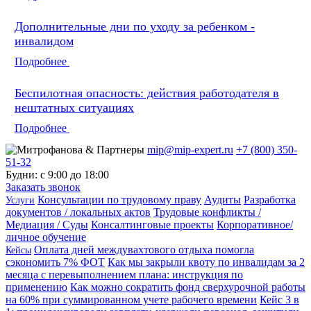
Дополнительные дни по уходу за ребенком -
инвалидом
Подробнее
Беспилотная опасность: действия работодателя в
нештатных ситуациях
Подробнее
mip@mip-expert.ru
+7 (800) 350-
51-32
Будни: с 9:00 до 18:00
Заказать звонок
Консультации по трудовому праву
Аудиты
Разработка
Услуги
документов / локальных актов
Трудовые конфликты /
Медиация / Суды
Консалтинговые проекты
Корпоративное/
личное обучение
Оплата дней междувахтового отдыха помогла
Кейсы
сэкономить 7% ФОТ
Как мы закрыли квоту по инвалидам за 2
месяца с перевыполнением плана: инструкция по
применению
Как можно сократить фонд сверхурочной работы
на 60% при суммированном учете рабочего времени
Кейс 3 в