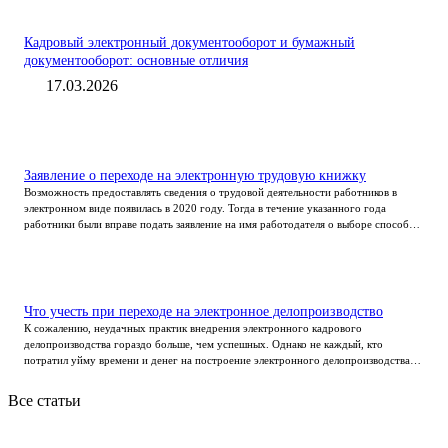
Кадровый электронный документооборот и бумажный
документооборот: основные отличия
17.03.2026
Заявление о переходе на электронную трудовую книжку
Возможность предоставлять сведения о трудовой деятельности работников в
электронном виде появилась в 2020 году. Тогда в течение указанного года
работники были вправе подать заявление на имя работодателя о выборе способа
учета сведений о трудовой деятельности либо в электронном виде, либо
продолжить ведение кадровой службой бумажной трудовой книжки.
Что учесть при переходе на электронное делопроизводство
К сожалению, неудачных практик внедрения электронного кадрового
делопроизводства гораздо больше, чем успешных. Однако не каждый, кто
потратил уйму времени и денег на построение электронного делопроизводства
признается, что проект оказался провальный или, как говорят «с минусовой
рентабельностью».
Все статьи