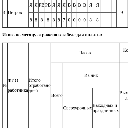
Я
Я
РВ
РВ
Я
Я
Я
В
В
В
В
Я
Я
3
Петров
9
8
8
8
8
8
8
7
0
0
0
0
8
8
Итого по месяцу отражено в табеле для оплаты:
Ко
Часов
Из них
Итого
ФИО
№
отработано
работника
дней
Вых
Всего
д
Выходных и
Сверхурочных
праздничных