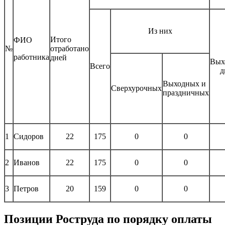
Из них
Итого
ФИО
№
отработано
работника
дней
Вых
Всего
д
Выходных и
Сверхурочных
праздничных
1
Сидоров
22
175
0
0
2
Иванов
22
175
0
0
3
Петров
20
159
0
0
Позиции Роструда по порядку оплаты