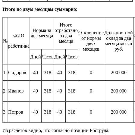
Итого по двум месяцам суммарно:
Итого
Норма за
отработано
Отклонение
Должностной
ФИО
два месяца
за два
от нормы
оклад за два
№
месяца
двух
месяца месяц
работника
месяцев
руб.
Дней
Часов
Дней
Часов
1
Сидоров
40
318
40
318
0
200 000
2
Иванов
40
318
40
318
0
200 000
3
Петров
40
318
40
318
0
200 000
Из расчетов видно, что согласно позиции Роструда: