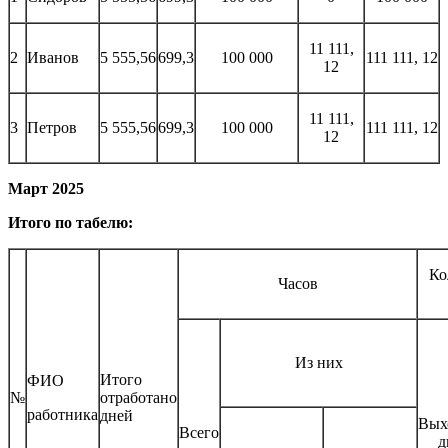
11 111,
2
Иванов
5 555,56
699,3
100 000
111 111, 12
12
11 111,
3
Петров
5 555,56
699,3
100 000
111 111, 12
12
Март 2025
Итого по табелю:
Ко
Часов
Из них
Итого
ФИО
№
отработано
работника
дней
Вых
Всего
д