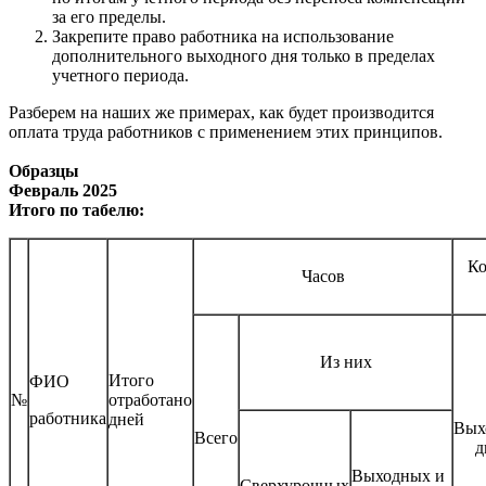
за его пределы.
Закрепите право работника на использование
дополнительного выходного дня только в пределах
учетного периода.
Разберем на наших же примерах, как будет производится
оплата труда работников с применением этих принципов.
Образцы
Февраль 2025
Итого по табелю:
Ко
Часов
Из них
Итого
ФИО
№
отработано
работника
дней
Вых
Всего
д
Выходных и
Сверхурочных