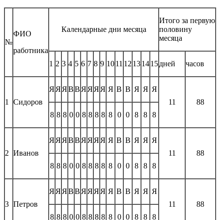
Итого за первую
Календарные дни месяца
половину
ФИО
месяца
№
работника
1
2
3
4
5
6
7
8
9
10
11
12
13
14
15
дней
часов
Я
Я
Я
В
В
Я
Я
Я
Я
Я
В
В
Я
Я
Я
1
Сидоров
11
88
8
8
8
0
0
8
8
8
8
8
0
0
8
8
8
Я
Я
Я
В
В
Я
Я
Я
Я
Я
В
В
Я
Я
Я
2
Иванов
11
88
8
8
8
0
0
8
8
8
8
8
0
0
8
8
8
Я
Я
Я
В
В
Я
Я
Я
Я
Я
В
В
Я
Я
Я
3
Петров
11
88
8
8
8
0
0
8
8
8
8
8
0
0
8
8
8