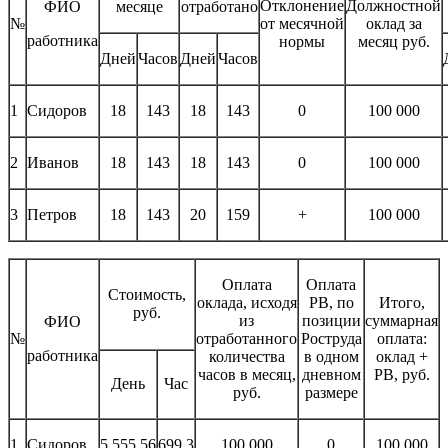
Отклонение
Должностной
ФИО
месяце
отработано
№
от месячной
оклад за
работника
нормы
месяц руб.
Дней
Часов
Дней
Часов
1
Сидоров
18
143
18
143
0
100 000
2
Иванов
18
143
18
143
0
100 000
3
Петров
18
143
20
159
+
100 000
Оплата
Оплата
Стоимость,
оклада, исходя
РВ, по
Итого,
руб.
из
позиции
суммарная
ФИО
№
отработанного
Роструда
оплата:
работника
количества
в одном
оклад +
часов в месяц,
дневном
РВ, руб.
День
Час
руб.
размере
1
Сидоров
5 555,56
699,3
100 000
0
100 000