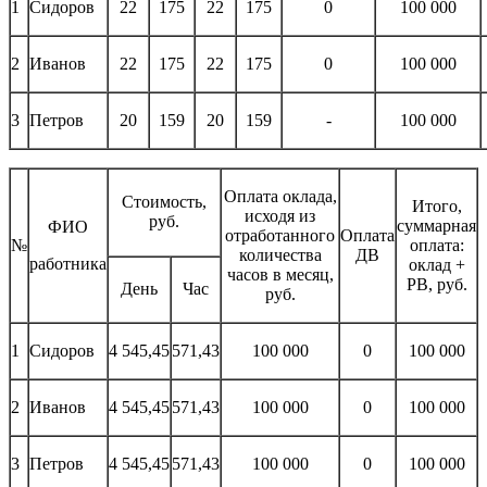
1
Сидоров
22
175
22
175
0
100 000
2
Иванов
22
175
22
175
0
100 000
3
Петров
20
159
20
159
-
100 000
Оплата оклада,
Стоимость,
Итого,
исходя из
руб.
суммарная
ФИО
отработанного
Оплата
№
оплата:
количества
ДВ
работника
оклад +
часов в месяц,
РВ, руб.
День
Час
руб.
1
Сидоров
4 545,45
571,43
100 000
0
100 000
2
Иванов
4 545,45
571,43
100 000
0
100 000
3
Петров
4 545,45
571,43
100 000
0
100 000