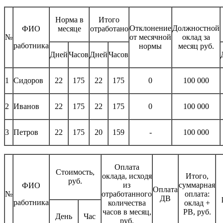
Норма в
Итого
Отклонение
Должностной
ФИО
месяце
отработано
№
от месячной
оклад за
работника
нормы
месяц руб.
Дней
Часов
Дней
Часов
1
Сидоров
22
175
22
175
0
100 000
2
Иванов
22
175
22
175
0
100 000
3
Петров
22
175
20
159
-
100 000
Оплата
Стоимость,
оклада, исходя
Итого,
руб.
из
суммарная
ФИО
Оплата
№
отработанного
оплата:
ДВ
работника
количества
оклад +
часов в месяц,
РВ, руб.
День
Час
руб.