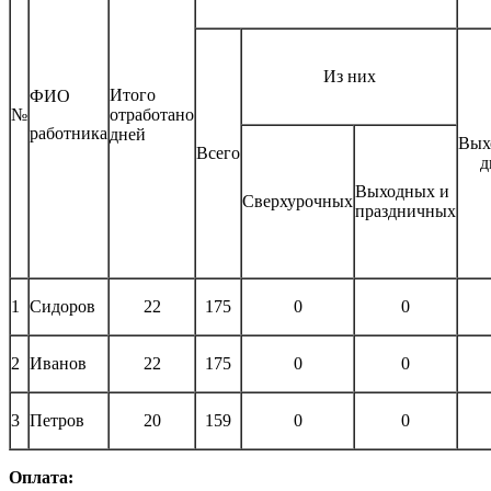
Из них
Итого
ФИО
№
отработано
работника
дней
Вых
Всего
д
Выходных и
Сверхурочных
праздничных
1
Сидоров
22
175
0
0
2
Иванов
22
175
0
0
3
Петров
20
159
0
0
Оплата: