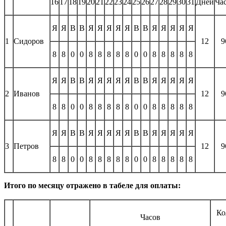
16
17
18
19
20
21
22
23
24
25
26
27
28
29
30
31
Дней
Ча
Я
Я
В
В
Я
Я
Я
Я
Я
В
В
Я
Я
Я
Я
Я
1
Сидоров
12
9
8
8
0
0
8
8
8
8
8
0
0
8
8
8
8
8
Я
Я
В
В
Я
Я
Я
Я
Я
В
В
Я
Я
Я
Я
Я
2
Иванов
12
9
8
8
0
0
8
8
8
8
8
0
0
8
8
8
8
8
Я
Я
В
В
Я
Я
Я
Я
Я
В
В
Я
Я
Я
Я
Я
3
Петров
12
9
8
8
0
0
8
8
8
8
8
0
0
8
8
8
8
8
Итого по месяцу отражено в табеле для оплаты:
Ко
Часов