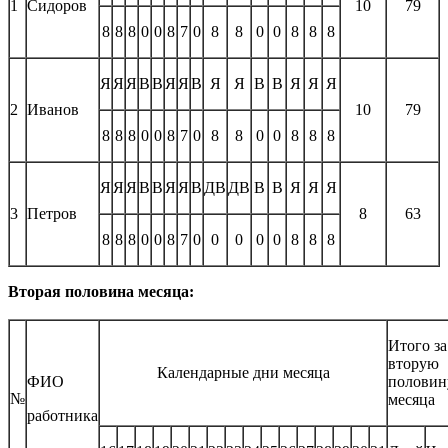
1
Сидоров
10
79
8
8
8
0
0
8
7
0
8
8
0
0
8
8
8
Я
Я
Я
В
В
Я
Я
В
Я
Я
В
В
Я
Я
Я
2
Иванов
10
79
8
8
8
0
0
8
7
0
8
8
0
0
8
8
8
Я
Я
Я
В
В
Я
Я
В
ДВ
ДВ
В
В
Я
Я
Я
3
Петров
8
63
8
8
8
0
0
8
7
0
0
0
0
0
8
8
8
Вторая половина месяца:
Итого за
вторую
Календарные дни месяца
ФИО
половин
№
месяца
работника