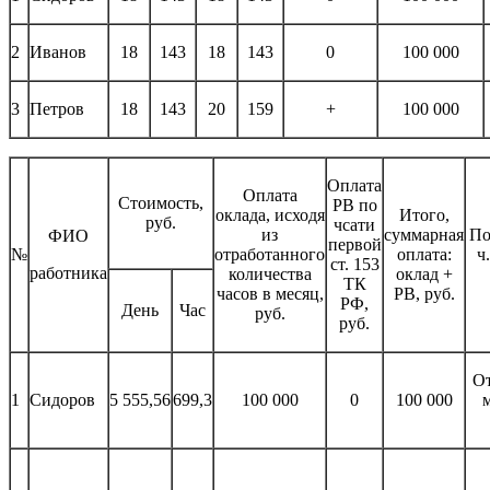
2
Иванов
18
143
18
143
0
100 000
3
Петров
18
143
20
159
+
100 000
Оплата
Оплата
Стоимость,
РВ по
оклада, исходя
Итого,
руб.
чсати
из
суммарная
По
ФИО
первой
№
отработанного
оплата:
ч.
ст. 153
работника
количества
оклад +
ТК
часов в месяц,
РВ, руб.
РФ,
День
Час
руб.
руб.
От
1
Сидоров
5 555,56
699,3
100 000
0
100 000