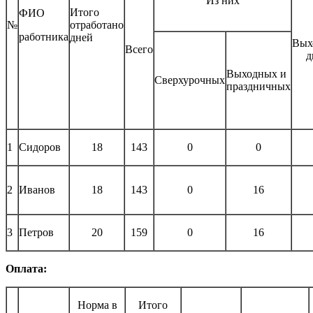
Из них
Итого
ФИО
№
отработано
работника
дней
Вых
Всего
д
Выходных и
Сверхурочных
праздничных
1
Сидоров
18
143
0
0
2
Иванов
18
143
0
16
3
Петров
20
159
0
16
Оплата:
Норма в
Итого