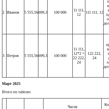
м
11 111,
2
Иванов
5 555,56
699,3
100 000
111 111, 12
12
о
о
до
п
11 111,
м
12*2 =
122 222,
3
Петров
5 555,56
699,3
100 000
22 222,
24
24
о
до
Март 2025
Итого по табелю:
Ко
Часов