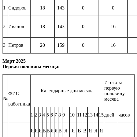
1
Сидоров
18
143
0
0
2
Иванов
18
143
0
16
3
Петров
20
159
0
16
Март 2025
Первая половина месяца:
Итого за
первую
Календарные дни месяца
ФИО
половину
№
месяца
работника
1
2
3
4
5
6
7
8
9
10
11
12
13
14
15
дней
часов
Я
Я
Я
В
В
Я
Я
В
Я
Я
В
В
Я
Я
Я