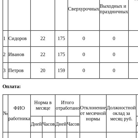
Выходных и
Сверхурочных
праздничных
1
Сидоров
22
175
0
0
2
Иванов
22
175
0
0
3
Петров
20
159
0
0
Оплата:
Норма в
Итого
Отклонение
Должностной
ФИО
месяце
отработано
№
от месячной
оклад за
работника
нормы
месяц руб.
Дней
Часов
Дней
Часов