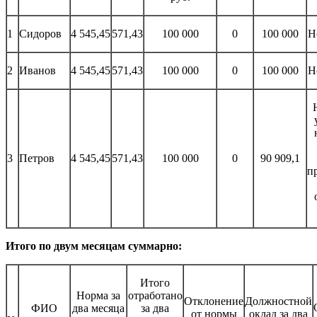
1
Сидоров
4 545,45
571,43
100 000
0
100 000
Н
2
Иванов
4 545,45
571,43
100 000
0
100 000
Н
3
Петров
4 545,45
571,43
100 000
0
90 909,1
п
Итого по двум месяцам суммарно:
Итого
Норма за
отработано
Отклонение
Должностной
ФИО
два месяца
за два
от нормы
оклад за два