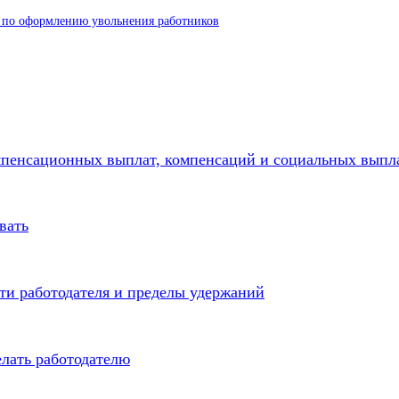
и по оформлению увольнения работников
мпенсационных выплат, компенсаций и социальных выпл
вать
ти работодателя и пределы удержаний
елать работодателю