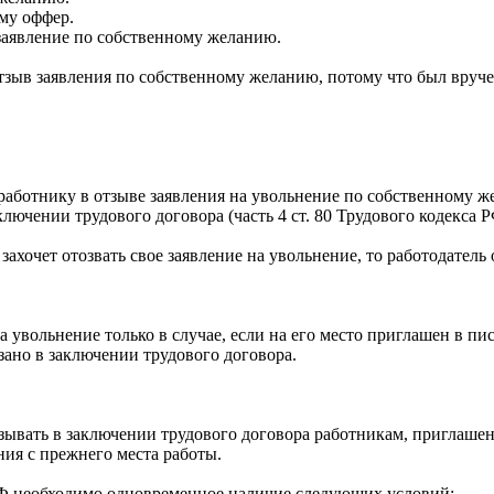
ему оффер.
 заявление по собственному желанию.
отзыв заявления по собственному желанию, потому что был вруч
работнику в отзыве заявления на увольнение по собственному 
ключении трудового договора (часть 4 ст. 80 Трудового кодекса Р
ахочет отозвать свое заявление на увольнение, то работодатель
а увольнение только в случае
,
если на его место приглашен в пи
ано в заключении трудового договора.
казывать в заключении трудового договора работникам, приглаш
ния с прежнего места работы.
 РФ необходимо одновременное наличие следующих условий: