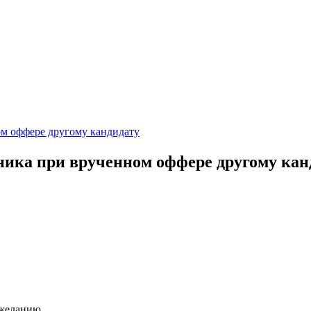
ом оффере другому кандидату
ника при врученном оффере другому кан
 желанию.