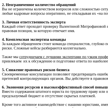
2. Неограниченное количество обращений
Вы не ограничены количеством вопросов или сложностью ситуац
любые кадровые вопросы оперативно, не откладывая их «на по
3. Личная ответственность эксперта
Каждый ответ проходит проверку Валентиной Митрофановой и 
правовая позиция, за которую отвечает имя.
4. Комплексная экспертиза команды
За каждым обращением стоит команда специалистов, глубоко по
риски. Сложные кейсы разбираются коллегиально.
Также мы
сотрудничаем с лучшими экспертами по узким проф
привлекаем их к обсуждению и подготовке ответа по наибол
5. Снижение правовых рисков бизнеса
Своевременные консультации позволяют предотвращать ошибки д
претензий контролирующих органов. Вы действуете в правовом
6. Экономия ресурсов и высокоэффективный способ повыш
Вместо содержания штатного юриста по трудовому праву или 
предсказуемый бюджет и отсутствие скрытых платежей.
Кроме того активное взаимодействие с нашими юристами, им