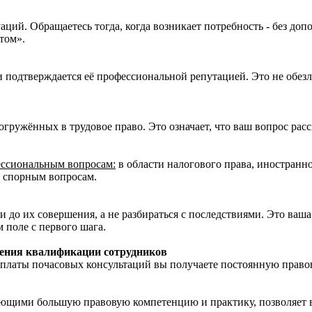
ий. Обращаетесь тогда, когда возникает потребность - без доп
том».
подтверждается её профессиональной репутацией. Это не обезл
гружённых в трудовое право. Это означает, что ваш вопрос рас
ессиональным вопросам:
в области налогового права, иностранн
ее спорным вопросам.
о их совершения, а не разбираться с последствиями. Это ваша 
 поле с первого шага.
ения квалификации сотрудников
оплаты почасовых консультаций вы получаете постоянную прав
еющими большую правовую компетенцию и практику, позволяет