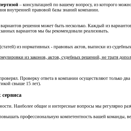
пертизой
– консультацией по вашему вопросу, из которого можн
ния внутренней правовой базы знаний компании.
 вариантов решения может быть несколько. Каждый из варианто
казанных вариантов мы бы рекомендовали реализовать.
статей) из нормативных - правовых актов, выписки из судебных
рмулировки из законов, актов, судебных решений, не тратя допо
о проверял. Проверку ответа в компании осуществляют только дв
икой свыше 15 лет).
 сервиса
жности. Наиболее общие и интересные вопросы мы регулярно ра
 повышать профессиональную компетентность вашей команды, вед