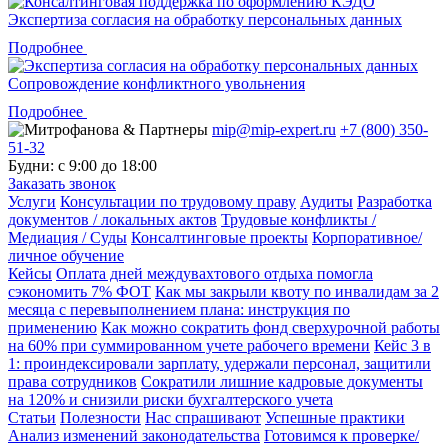
Экспертиза согласия на обработку персональных данных
Подробнее
Сопровождение конфликтного увольнения
Подробнее
mip@mip-expert.ru
+7 (800) 350-
51-32
Будни: с 9:00 до 18:00
Заказать звонок
Услуги
Консультации по трудовому праву
Аудиты
Разработка
документов / локальных актов
Трудовые конфликты /
Медиация / Суды
Консалтинговые проекты
Корпоративное/
личное обучение
Кейсы
Оплата дней междувахтового отдыха помогла
сэкономить 7% ФОТ
Как мы закрыли квоту по инвалидам за 2
месяца с перевыполнением плана: инструкция по
применению
Как можно сократить фонд сверхурочной работы
на 60% при суммированном учете рабочего времени
Кейс 3 в
1: проиндексировали зарплату, удержали персонал, защитили
права сотрудников
Сократили лишние кадровые документы
на 120% и снизили риски бухгалтерского учета
Статьи
Полезности
Нас спрашивают
Успешные практики
Анализ изменений законодательства
Готовимся к проверке/