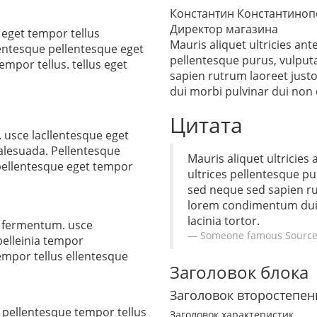
Константин Константиноп
Директор магазина
 eget tempor tellus
Mauris aliquet ultricies ant
entesque pellentesque eget
pellentesque purus, vulput
mpor tellus. tellus eget
sapien rutrum laoreet just
dui morbi pulvinar dui non 
Цитата
 usce lacllentesque eget
alesuada. Pellentesque
Mauris aliquet ultricies
pellentesque eget tempor
ultrices pellentesque p
sed neque sed sapien rut
lorem condimentum dui 
lacinia tortor.
t fermentum. usce
Someone famous
Source
pelleinia tempor
empor tellus ellentesque
Заголовок блока
Заголовок второстепен
 pellentesque tempor tellus
Заголовок характеристик