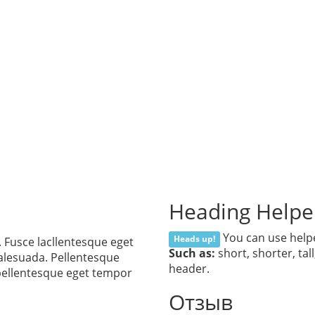
Heading Helpe
You can use helper
Heads up!
 Fusce lacllentesque eget
Such as:
short, shorter, tal
alesuada. Pellentesque
header.
pellentesque eget tempor
Отзыв