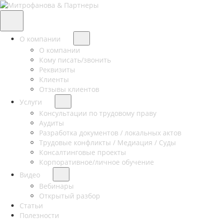
О компании
О компании
Кому писать/звонить
Реквизиты
Клиенты
Отзывы клиентов
Услуги
Консультации по трудовому праву
Аудиты
Разработка документов / локальных актов
Трудовые конфликты / Медиация / Суды
Консалтинговые проекты
Корпоративное/личное обучение
Видео
Вебинары
Открытый разбор
Статьи
Полезности