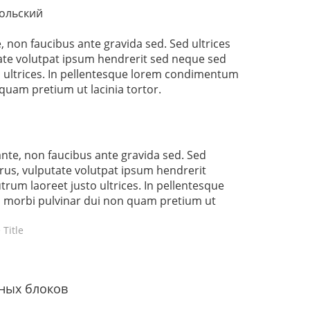
ольский
e, non faucibus ante gravida sed. Sed ultrices
ate volutpat ipsum hendrerit sed neque sed
o ultrices. In pellentesque lorem condimentum
quam pretium ut lacinia tortor.
 ante, non faucibus ante gravida sed. Sed
urus, vulputate volutpat ipsum hendrerit
rum laoreet justo ultrices. In pellentesque
morbi pulvinar dui non quam pretium ut
 Title
ных блоков