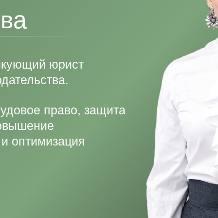
ва
тикующий юрист
одательства.
удовое право, защита
повышение
 и оптимизация