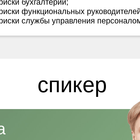
риски бухгалтерии;
риски функциональных руководителей
риски службы управления персоналом
спикер
а