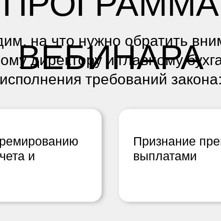
ПРОГРАММА
им, на что нужно обратить вн
ВЕБИНАРА
ому директору и главному бухг
исполнения требований закона
премированию
Признание пр
чета и
выплатами