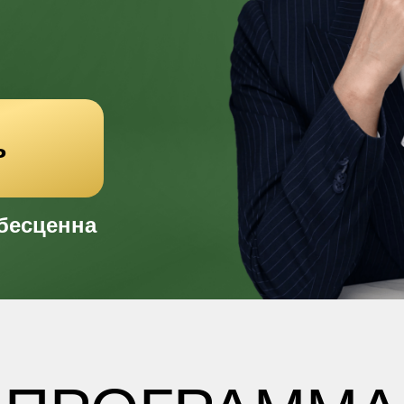
ь
 бесценна