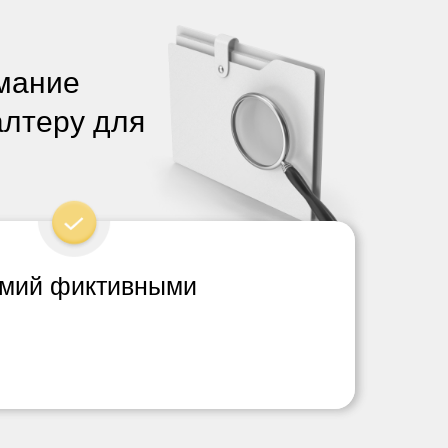
имание
алтеру для
:
емий фиктивными