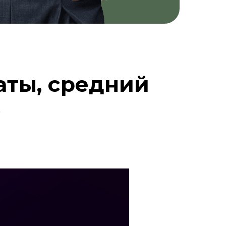
аты, средний
»