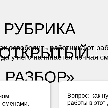
РУБРИКА
ак освободить работника от раб
«ОТКРЫТЫЙ
гда у него начинается ночная с
РАЗБОР»
Вопрос: как н
ном
работы в этот 
 сменами.