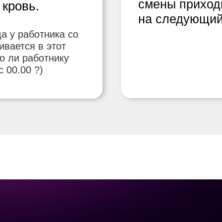
смены приходи
 кровь.
на следующи
да у работника со
вается в этот
о ли работнику
 00.00 ?)