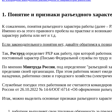
1. Понятие и признаки разъездного характ
К сожалению, понятия разъездного характера работы (далее – Р
Именно из-за этого правового пробела на практике и возникаю
характеру работы или нет и т.д.
Если законодательного понятия нет, давайте обратимся к пози
Так,
Роструд
определяет РХР как работу, при которой работник
постоянный характер (Письмо Федеральной службы по труду и з
По мнению
Минтруда России
, под определение "разъездной 
пределами своей организации. При этом работник может ежед
наладчики, работники связи и городского хозяйства (электриче
Служебные поездки этих работников не считаются командиров
России от 26.10.2022 № 14-6/ООГ-6714 «Об оформлении разъез
Итак, можно выделить основные признаки разъездного характе
работник выполняет свои трудовые обязанность за преде