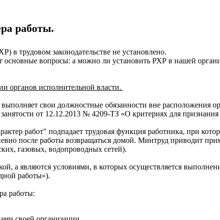
ера работы.
ХР) в трудовом законодательстве не установлено.
т основные вопросы: а можно ли установить РХР в нашей органи
ции органов исполнительной власти.
 выполняет свои должностные обязанности вне расположения орг
анятости от 12.12.2013 № 4209-ТЗ «О критериях для признания 
характер работ" подпадает трудовая функция работника, при кот
невно после работы возвращаться домой. Минтруд приводит при
ских, газовых, водопроводных сетей).
кой, а являются условиями, в которых осуществляется выполне
дной работы»).
ра работы:
лами своей организации,