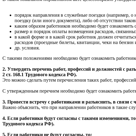
порядок направления в служебные поездки (например, о
поездку (или иного документа), либо об отсутствии тако
каким образом работников необходимо будет ознакомить 
размер и порядок оплаты возмещения расходов, связанны
в какой форме и в какой срок работник должен отчитатьс
расходов (проездные билеты, квитанции, чеки на бензин и
др. условия.
С такими положениями необходимо будет ознакомить работник
2. Утвердить перечень работ, профессий и должностей с р
2 ст. 168.1 Трудового кодекса РФ).
Это можно сделать путем перечисления таких работ, професси
С утвержденным перечнем необходимо будет ознакомить работ
3. Провести встречу с работниками и разъяснить, в связи с 
Важно объяснить, что при направлении работников в такие слу
4. Если работники будут согласны с такими изменениями, то
Трудового кодекса РФ
).
5. Если работники не будут согласны, то: