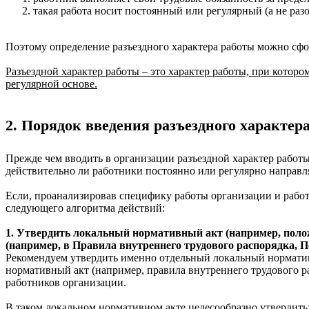
такая работа носит постоянный или регулярный (а не раз
Поэтому определение разъездного характера работы можно сф
Разъездной характер работы – это характер работы, при котор
регулярной основе.
2. Порядок введения разъездного характер
Прежде чем вводить в организации разъездной характер работы
действительно ли работники постоянно или регулярно направл
Если, проанализировав специфику работы организации и работ
следующего алгоритма действий:
1. Утвердить локальный нормативный акт (например, поло
(например, в Правила внутреннего трудового распорядка, П
Рекомендуем утвердить именно отдельный локальный норматив
нормативный акт (например, правила внутреннего трудового ра
работников организации.
В таком локальном нормативном акте целесообразно утвердить