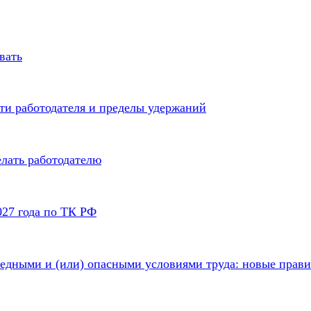
вать
ти работодателя и пределы удержаний
елать работодателю
027 года по ТК РФ
редными и (или) опасными условиями труда: новые правил