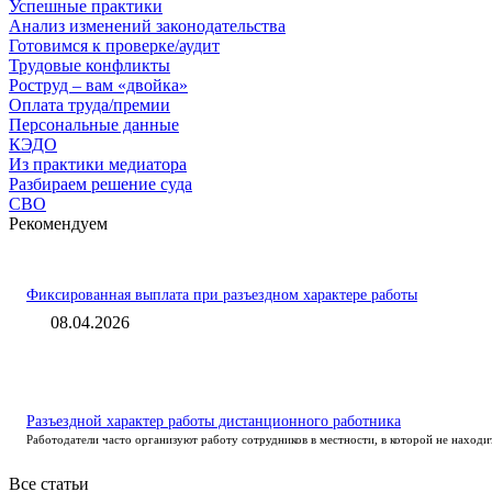
Успешные практики
Анализ изменений законодательства
Готовимся к проверке/аудит
Трудовые конфликты
Роструд – вам «двойка»
Оплата труда/премии
Персональные данные
КЭДО
Из практики медиатора
Разбираем решение суда
СВО
Рекомендуем
Фиксированная выплата при разъездном характере работы
08.04.2026
Разъездной характер работы дистанционного работника
Работодатели часто организуют работу сотрудников в местности, в которой не находи
Все статьи