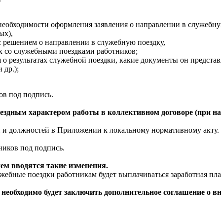
 необходимости оформления заявления о направлении в служебну
вых),
с решением о направлении в служебную поездку,
х со служебными поездками работников;
я о результатах служебной поездки, какие документы он предст
 др.);
ов под подпись.
азъездным характером работы в коллективном договоре (при н
й и должностей в Приложении к локальному нормативному акту.
ников под подпись.
чем вводятся такие изменения.
жебные поездки работникам будет выплачиваться заработная плат
 необходимо будет заключить дополнительное соглашение о вне