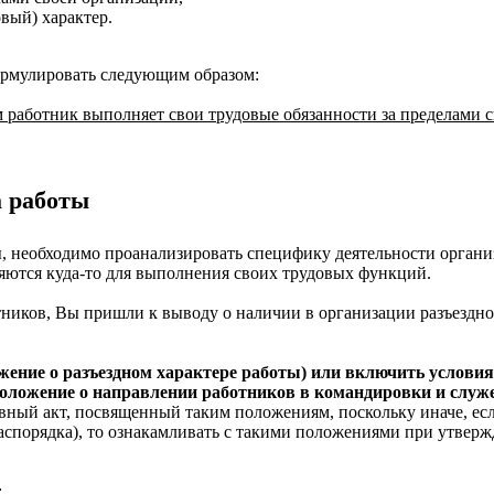
овый) характер.
ормулировать следующим образом:
ом работник выполняет свои трудовые обязанности за пределами 
а работы
, необходимо проанализировать специфику деятельности организ
яются куда-то для выполнения своих трудовых функций.
ников, Вы пришли к выводу о наличии в организации разъездно
жение о разъездном характере работы) или включить услов
оложение о направлении работников в командировки и служеб
ный акт, посвященный таким положениям, поскольку иначе, есл
спорядка), то ознакамливать с такими положениями при утвержд
: