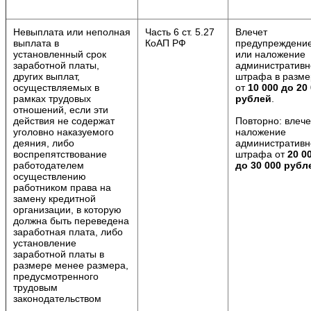
Невыплата или неполная
Часть 6 ст. 5.27
Влечет
выплата в
КоАП РФ
предупреждени
установленный срок
или наложение
заработной платы,
административн
других выплат,
штрафа в разме
осуществляемых в
от
10 000 до 20
рамках трудовых
рублей
.
отношений, если эти
действия не содержат
Повторно: влече
уголовно наказуемого
наложение
деяния, либо
административн
воспрепятствование
штрафа от
20 0
работодателем
до 30 000 рубл
осуществлению
работником права на
замену кредитной
организации, в которую
должна быть переведена
заработная плата, либо
установление
заработной платы в
размере менее размера,
предусмотренного
трудовым
законодательством