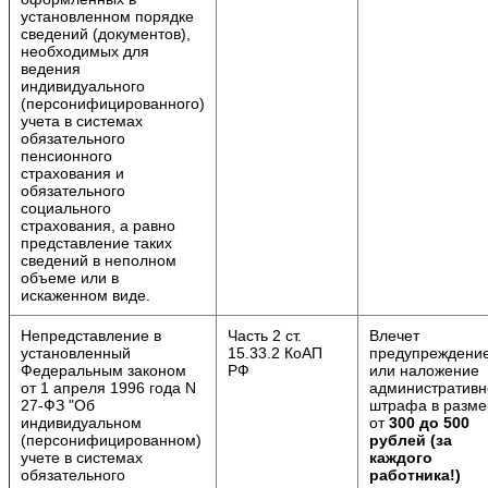
установленном порядке
сведений (документов),
необходимых для
ведения
индивидуального
(персонифицированного)
учета в системах
обязательного
пенсионного
страхования и
обязательного
социального
страхования, а равно
представление таких
сведений в неполном
объеме или в
искаженном виде.
Непредставление в
Часть 2 ст.
Влечет
установленный
15.33.2 КоАП
предупреждени
Федеральным законом
РФ
или наложение
от 1 апреля 1996 года N
административн
27-ФЗ "Об
штрафа в разме
индивидуальном
от
300 до 500
(персонифицированном)
рублей (за
учете в системах
каждого
обязательного
работника!)