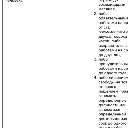
человека
восемнадцати
месяцев;
либо
обязательными
работами на ср
от ста
восьмидесяти 
двухсот сорока
часов, либо
исправительн
работами на ср
до двух лет;
либо
принудительн
работами на ср
до одного года;
либо лишение
свободы на тот
же срок с
лишением пра
занимать
определенные
должности или
заниматься
определенной
деятельностью
срок до одного
года или без