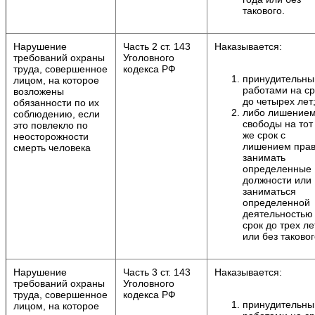
такового.
Нарушение
Часть 2 ст. 143
Наказывается:
требований охраны
Уголовного
труда, совершенное
кодекса РФ
принудительн
лицом, на которое
работами на ср
возложены
до четырех лет
обязанности по их
либо лишение
соблюдению, если
свободы на тот
это повлекло по
же срок с
неосторожности
лишением пра
смерть человека
занимать
определенные
должности или
заниматься
определенной
деятельностью
срок до трех ле
или без таковог
Нарушение
Часть 3 ст. 143
Наказывается:
требований охраны
Уголовного
труда, совершенное
кодекса РФ
принудительн
лицом, на которое