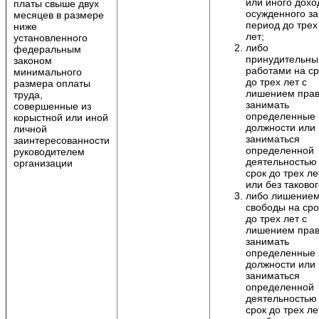
или иного дохо
платы свыше двух
осужденного за
месяцев в размере
период до трех
ниже
лет;
установленного
либо
федеральным
принудительн
законом
работами на ср
минимального
до трех лет с
размера оплаты
лишением пра
труда,
занимать
совершенные из
определенные
корыстной или иной
должности или
личной
заниматься
заинтересованности
определенной
руководителем
деятельностью
организации
срок до трех ле
или без таковог
либо лишение
свободы на сро
до трех лет с
лишением пра
занимать
определенные
должности или
заниматься
определенной
деятельностью
срок до трех ле