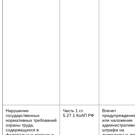
Нарушение
Часть 1 ст.
Влечет
государственных
5.27.1 КоАП РФ
предупреждени
нормативных требований
или наложение
охраны труда,
административн
содержащихся в
штрафа на
федеральных законах и
должностных ли