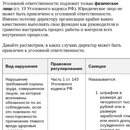
Уголовной ответственности подлежит только
физическое
лицо
(ст. 19 Уголовного кодекса РФ). Юридическое лицо не
может быть привлечено к уголовной ответственности.
Именно поэтому директору организации крайне важно
качественно выполнять свои функции как руководителя и
грамотно выстраивать процесс работы и контроля всех
внутренних процессов.
Давайте рассмотрим, в каких случаях директор может быть
привлечен к уголовной ответственности.
Правовое
Вид нарушения
Санкции
регулирование
Нарушение
Часть 1 ст. 143
Наказывается:
требований охраны
Уголовного
труда, совершенное
кодекса РФ
штрафом в
лицом, на которое
размере до
возложены
четырехсот тыс
обязанности по их
рублей или в
соблюдению, если
размере
это повлекло по
заработной пл
неосторожности
или иного дохо
причинение тяжкого
осужденного за
вреда здоровью
период до