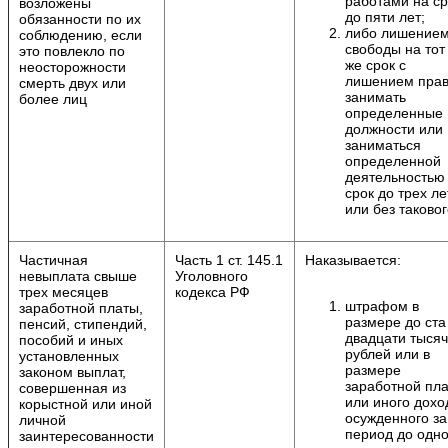
работами на ср
возложены
до пяти лет;
обязанности по их
либо лишение
соблюдению, если
свободы на тот
это повлекло по
же срок с
неосторожности
лишением пра
смерть двух или
занимать
более лиц
определенные
должности или
заниматься
определенной
деятельностью
срок до трех ле
или без таковог
Частичная
Часть 1 ст. 145.1
Наказывается:
невыплата свыше
Уголовного
трех месяцев
кодекса РФ
штрафом в
заработной платы,
размере до ста
пенсий, стипендий,
двадцати тысяч
пособий и иных
рублей или в
установленных
размере
законом выплат,
заработной пл
совершенная из
или иного дохо
корыстной или иной
осужденного за
личной
период до одно
заинтересованности