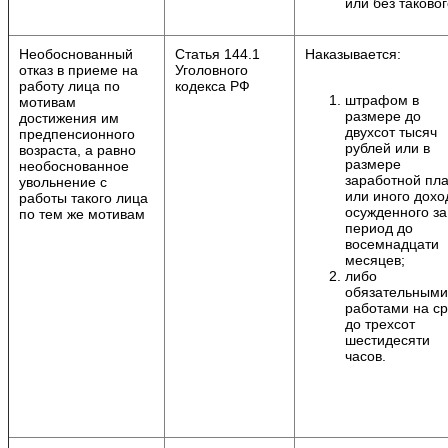
или без таковог
Необоснованный
Статья 144.1
Наказывается:
отказ в приеме на
Уголовного
работу лица по
кодекса РФ
штрафом в
мотивам
размере до
достижения им
двухсот тысяч
предпенсионного
рублей или в
возраста, а равно
размере
необоснованное
заработной пл
увольнение с
или иного дохо
работы такого лица
осужденного за
по тем же мотивам
период до
восемнадцати
месяцев;
либо
обязательными
работами на ср
до трехсот
шестидесяти
часов.