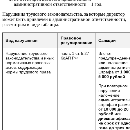
административной ответственности – 1 год.
Нарушения трудового законодательства, за которые директор
может быть привлечен к административной ответственности,
рассмотрим в виде таблицы.
Правовое
Вид нарушения
Санкции
регулирование
Нарушение трудового
часть 1 ст. 5.27
Влечет
законодательства и иных
КоАП РФ
предупреждени
нормативных правовых
или наложение
актов, содержащих
административн
нормы трудового права
штрафа от
1 00
5 000 рублей
.
При повторном
нарушении:
наложение
административн
штрафа в разме
от
10 000 до 20
рублей
или
дисквалифика
на срок от одн
года до трех л