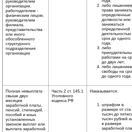
года;
руководителем
либо лишение
организации,
права занимат
работодателем -
определенные
физическим лицом,
должности или
руководителем
заниматься
филиала,
определенной
представительства
деятельностью
или иного
срок до одного
обособленного
года;
структурного
либо
подразделения
принудительн
организации
работами на ср
до двух лет;
либо лишение
свободы на сро
до одного года.
Полная невыплата
Часть 2 ст. 145.1
Наказывается:
свыше двух
Уголовного
месяцев
кодекса РФ
штрафом в
заработной платы,
размере от ста
пенсий, стипендий,
тысяч до пятис
пособий и иных
тысяч рублей и
установленных
в размере
законом выплат или
заработной пл
выплата заработной