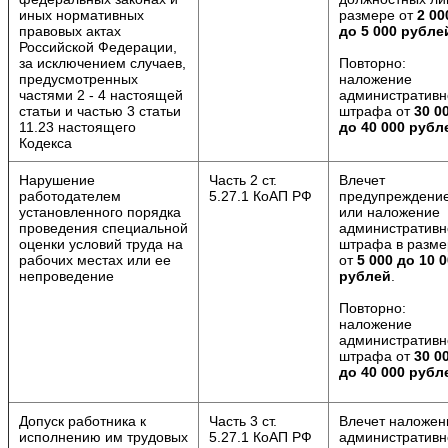
иных нормативных
размере от
2 00
правовых актах
до 5 000 рубле
Российской Федерации,
за исключением случаев,
Повторно:
предусмотренных
наложение
частями 2 - 4 настоящей
административн
статьи и частью 3 статьи
штрафа от
30 0
11.23 настоящего
до 40 000 рубл
Кодекса
Нарушение
Часть 2 ст.
Влечет
работодателем
5.27.1 КоАП РФ
предупреждени
установленного порядка
или наложение
проведения специальной
административн
оценки условий труда на
штрафа в разме
рабочих местах или ее
от
5 000 до 10 
непроведение
рублей
.
Повторно:
наложение
административн
штрафа от
30 0
до 40 000 рубл
Допуск работника к
Часть 3 ст.
Влечет наложен
исполнению им трудовых
5.27.1 КоАП РФ
административн