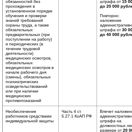
обязанностей без
штрафа от
15 0
прохождения в
до 20 000 рубл
установленном порядке
обучения и проверки
Повторно:
знаний требований
наложение
охраны труда, а также
административн
обязательных
штрафа от
30 0
предварительных (при
до 40 000 рубл
поступлении на работу)
и периодических (в
течение трудовой
деятельности)
медицинских осмотров,
обязательных
медицинских осмотров в
начале рабочего дня
(смены), обязательных
психиатрических
освидетельствований
или при наличии
медицинских
противопоказаний
Необеспечение
Часть 4 ст.
Влечет наложен
работников средствами
5.27.1 КоАП РФ
административн
индивидуальной защиты
штрафа на
должностных ли
размере от
20 0