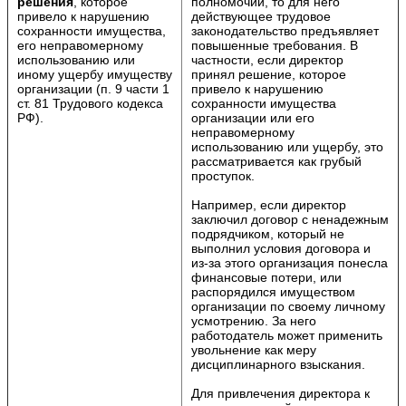
решения
, которое
полномочий, то для него
привело к нарушению
действующее трудовое
сохранности имущества,
законодательство предъявляет
его неправомерному
повышенные требования. В
использованию или
частности, если директор
иному ущербу имуществу
принял решение, которое
организации (п. 9 части 1
привело к нарушению
ст. 81 Трудового кодекса
сохранности имущества
РФ).
организации или его
неправомерному
использованию или ущербу, это
рассматривается как грубый
проступок.
Например, если директор
заключил договор с ненадежным
подрядчиком, который не
выполнил условия договора и
из-за этого организация понесла
финансовые потери, или
распорядился имуществом
организации по своему личному
усмотрению. За него
работодатель может применить
увольнение как меру
дисциплинарного взыскания.
Для привлечения директора к