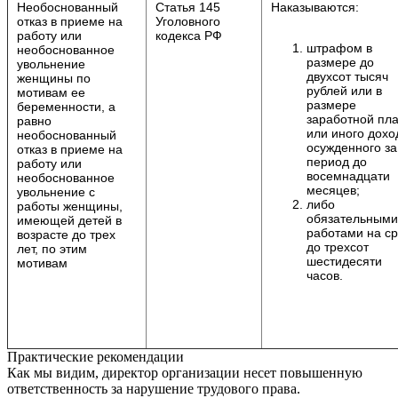
Необоснованный
Статья 145
Наказываются:
отказ в приеме на
Уголовного
работу или
кодекса РФ
штрафом в
необоснованное
размере до
увольнение
двухсот тысяч
женщины по
рублей или в
мотивам ее
размере
беременности, а
заработной пл
равно
или иного дохо
необоснованный
осужденного за
отказ в приеме на
период до
работу или
восемнадцати
необоснованное
месяцев;
увольнение с
либо
работы женщины,
обязательными
имеющей детей в
работами на ср
возрасте до трех
до трехсот
лет, по этим
шестидесяти
мотивам
часов.
Практические рекомендации
Как мы видим, директор организации несет повышенную
ответственность за нарушение трудового права.