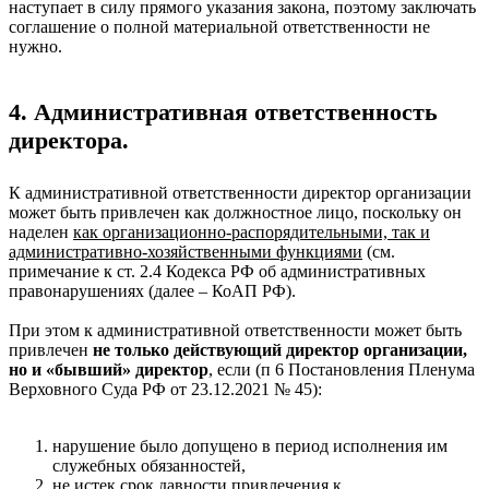
наступает в силу прямого указания закона, поэтому заключать
соглашение о полной материальной ответственности не
нужно.
4. Административная ответственность
директора.
К административной ответственности директор организации
может быть привлечен как должностное лицо, поскольку он
наделен
как организационно-распорядительными, так и
административно-хозяйственными функциями
(см.
примечание к ст. 2.4 Кодекса РФ об административных
правонарушениях (далее – КоАП РФ).
При этом к административной ответственности может быть
привлечен
не только действующий директор организации,
но и «бывший» директор
, если (п 6 Постановления Пленума
Верховного Суда РФ от 23.12.2021 № 45):
нарушение было допущено в период исполнения им
служебных обязанностей,
не истек срок давности привлечения к