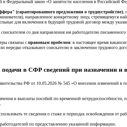
й в Федеральный закон «О занятости населения в Российской Ф
ффера"
(гарантированного предложения о трудоустройстве)
,
инимателя), направленное конкретному лицу, стремящемуся найт
ательные для включения в будущий трудовой договор между указ
соискателем со дня направления им работодателю письменного с
меры связаны с
правовым пробелом
: в настоящее время ваканс
атели нередко отказывают соискателю в заключении трудового дог
а подачи в СФР сведений при назначении и 
вительства РФ от 10.05.2026 № 545 «О внесении изменений в п
ачения и выплаты пособий по временной нетрудоспособности, п
м.
пользовать те сведения о стаже и периодах освобождения от ра
а работодателей по предоставлению указанной информации.