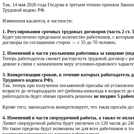
Так, 14 мая 2026 года Госдума в третьем чтении приняла Зак
Трудовой кодекс РФ.
Изменения касаются, в частности:
1. Регулирования срочных трудовых договоров (часть 2 ст. 
Будет увеличено предельное количество работников, с которы
договоры по соглашению сторон — с 35 до 70 человек;
2. Изменений в части увольнения работника за хищение (подп
Теперь работодатель сможет расторгнуть трудовой договор с р
деяние в связи с назначением меру уголовно-правового харак
3. Конкретизации сроков, в течение которых работодатель 
Трудового кодекса РФ).
Так, теперь при получении письменной просьбы об установлен
возрасте до четырнадцати лет (ребенка-инвалида в возрасте д
работодатель будет обязан принять решение
не позднее 5 рабо
Кроме того, законодатель конкретизирует, что такая просьба 
4. Изменений в части сверхурочной работы, а также ее оплат
Лимит сверхурочной работы будет увеличен со 120 часов до 24
Но такие пределы будут возможны не для всех работников и то
распространяющимся на данного работодателя.