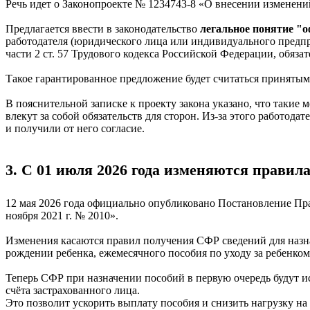
Речь идет о Законопроекте № 1234743-8 «О внесении изменени
Предлагается ввести в законодательство
легальное понятие
"о
работодателя (юридического лица или индивидуального предпр
части 2 ст. 57 Трудового кодекса Российской Федерации, обяз
Такое гарантированное предложение будет считаться принятым 
В пояснительной записке к проекту закона указано, что такие 
влекут за собой обязательств для сторон. Из-за этого работод
и получили от него согласие.
3. С 01 июля 2026 года изменяются правил
12 мая 2026 года официально опубликовано Постановление Пра
ноября 2021 г. № 2010».
Изменения касаются правил получения СФР сведений для назн
рождении ребенка, ежемесячного пособия по уходу за ребенко
Теперь СФР при назначении пособий в первую очередь будут ис
счёта застрахованного лица.
Это позволит ускорить выплату пособия и снизить нагрузку н