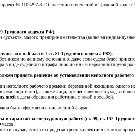
онопроект № 1103297-8 «О внесении изменений в Трудовой коде
59 Трудового кодекса РФ).
ми субъекты малого предпринимательства (включая индивидуаль
ункт «г» п. 6 части 1 ст. 81 Трудового кодекса РФ).
аботником по данному основанию, даже если судом будет принят
тера в виде судебного штрафа либо по иным нереабилитирующим
должен принять решение об установлении неполного рабочего 
ии неполного рабочего времени беременной женщине, одного из
о восемнадцати лет), а также лица, осуществляющего уход за бо
чих дней
с даты обращения работника с такой просьбой.
должна быть оформлена в письменной форме;
ы и гарантий за сверхурочную работу (ст. 99, ст. 152 Трудово
0 часов.
лько в случае, если это предусмотрено коллективным договором